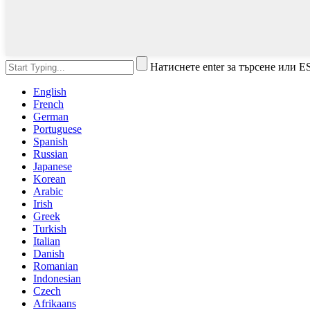
Натиснете enter за търсене или E
English
French
German
Portuguese
Spanish
Russian
Japanese
Korean
Arabic
Irish
Greek
Turkish
Italian
Danish
Romanian
Indonesian
Czech
Afrikaans