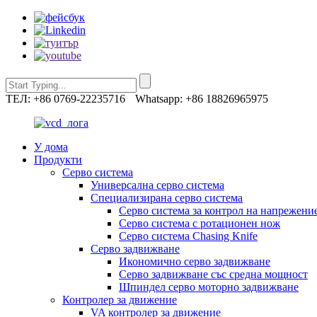
ТЕЛ: +86 0769-22235716
Whatsapp: +86 18826965975
У дома
Продукти
Серво система
Универсална серво система
Специализирана серво система
Серво система за контрол на напрежени
Серво система с ротационен нож
Серво система Chasing Knife
Серво задвижване
Икономично серво задвижване
Серво задвижване със средна мощност
Шпиндел серво моторно задвижване
Контролер за движение
VA контролер за движение