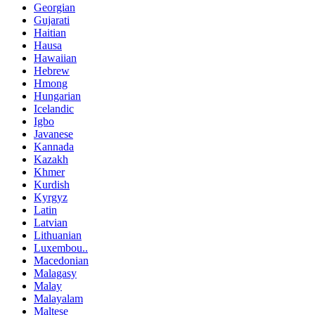
Georgian
Gujarati
Haitian
Hausa
Hawaiian
Hebrew
Hmong
Hungarian
Icelandic
Igbo
Javanese
Kannada
Kazakh
Khmer
Kurdish
Kyrgyz
Latin
Latvian
Lithuanian
Luxembou..
Macedonian
Malagasy
Malay
Malayalam
Maltese