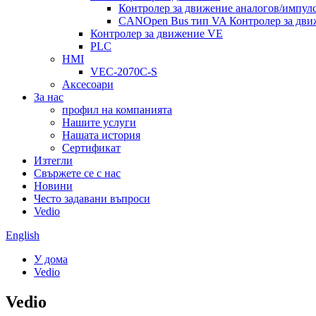
Контролер за движение аналогов/импул
CANOpen Bus тип VA Контролер за дви
Контролер за движение VE
PLC
HMI
VEC-2070C-S
Аксесоари
За нас
профил на компанията
Нашите услуги
Нашата история
Сертификат
Изтегли
Свържете се с нас
Новини
Често задавани въпроси
Vedio
English
У дома
Vedio
Vedio