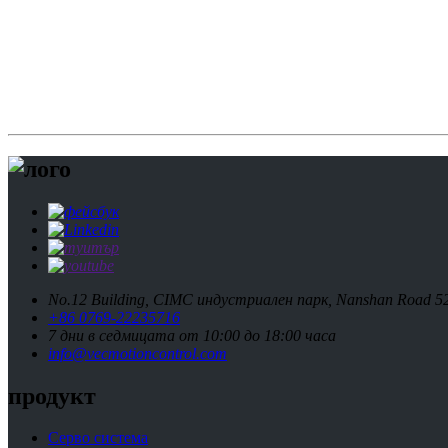
No.12 Building, CIMC индустриален парк, Nanshan Road 5
+86 0769-22235716
7 дни в седмицата от 10:00 до 18:00 часа
info@vecmotioncontrol.com
продукт
Серво система