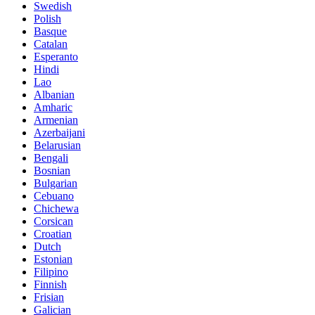
Swedish
Polish
Basque
Catalan
Esperanto
Hindi
Lao
Albanian
Amharic
Armenian
Azerbaijani
Belarusian
Bengali
Bosnian
Bulgarian
Cebuano
Chichewa
Corsican
Croatian
Dutch
Estonian
Filipino
Finnish
Frisian
Galician