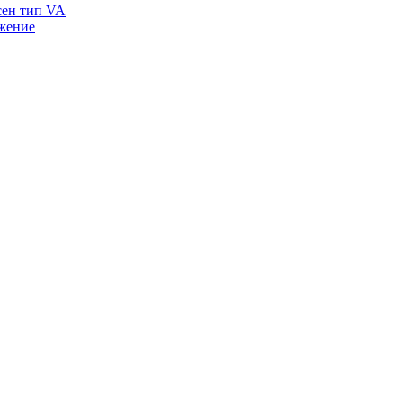
сен тип VA
жение