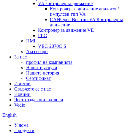
VA контролер за движение
Контролер за движение аналогов/
импулсен тип VA
CANOpen Bus тип VA Контролер за
движение
Контролер за движение VE
PLC
HMI
VEC-2070C-S
Аксесоари
За нас
профил на компанията
Нашите услуги
Нашата история
Сертификат
Изтегли
Свържете се с нас
Новини
Често задавани въпроси
Vedio
English
У дома
Продукти