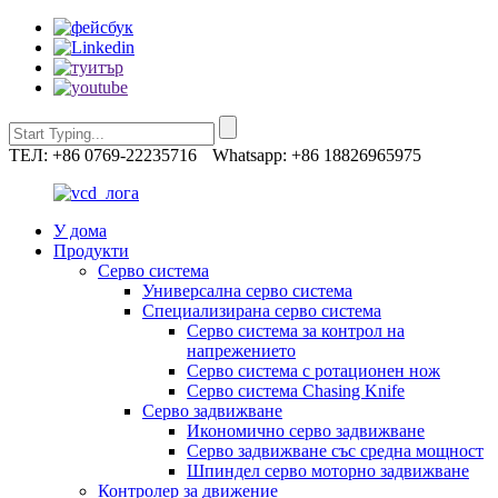
ТЕЛ: +86 0769-22235716
Whatsapp: +86 18826965975
У дома
Продукти
Серво система
Универсална серво система
Специализирана серво система
Серво система за контрол на
напрежението
Серво система с ротационен нож
Серво система Chasing Knife
Серво задвижване
Икономично серво задвижване
Серво задвижване със средна мощност
Шпиндел серво моторно задвижване
Контролер за движение