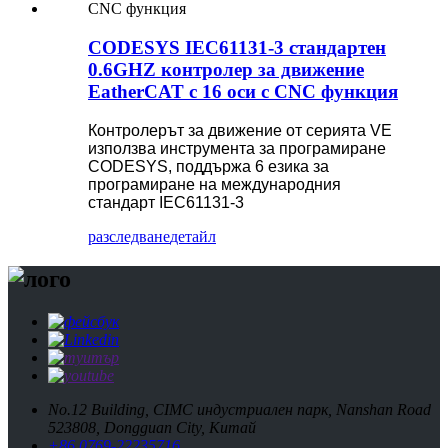
CODESYS IEC61131-3 стандартен
0.6GHZ контролер за движение
EatherCAT с 16 оси с CNC функция
Контролерът за движение от серията VE
използва инструмента за програмиране
CODESYS, поддържа 6 езика за
програмиране на международния
стандарт IEC61131-3
разследване
детайл
No.12 Building, CIMC индустриален парк, Nanshan Road
523808, Dongguan City, Китай
+86 0769-22235716