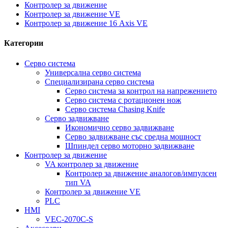
Контролер за движение
Контролер за движение VE
Контролер за движение 16 Axis VE
Категории
Серво система
Универсална серво система
Специализирана серво система
Серво система за контрол на напрежението
Серво система с ротационен нож
Серво система Chasing Knife
Серво задвижване
Икономично серво задвижване
Серво задвижване със средна мощност
Шпиндел серво моторно задвижване
Контролер за движение
VA контролер за движение
Контролер за движение аналогов/импулсен
тип VA
Контролер за движение VE
PLC
HMI
VEC-2070C-S