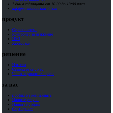
7 дни в седмицата от 10:00 до 18:00 часа
info@vecmotioncontrol.com
продукт
Серво система
Контролер за движение
HMI
Аксесоари
решение
Изтегли
Свържете се с нас
Често задавани въпроси
за нас
профил на компанията
Нашите услуги
Нашата история
Сертификат