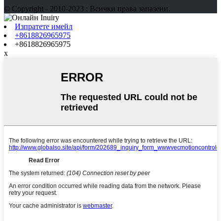
© Copyright - 2010-2023 : Всички права запазени.
Изпратете имейл
+8618826965975
+8618826965975
x