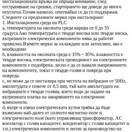
инсталационната връзка не обръща внимание, след
отстраняване на грешки, стартирането ще доведе до много
неуспехи.Тичам наоколо, опитвайки се да го поддържам.
Следните са предпазните мерки при инсталиране:
1. Инсталационна среда на PLC
а, температурата на околната среда варира от 0 до 55
градуса.Ако температурата е твърде висока или твърде ниска,
вътрешните електрически компоненти няма да работят
правилно.Вземете мерки за охлаждане или затопляне, ако е
необходимо
b, влажността на околната среда е 35% ~ 85%, влажността е
твърде висока, електрическата проводимост на електронните
компоненти е подобрена, лесно е да се намали напрежението
на компонентите, токът е твърде голям и повреда при
повреда.
c, не може да се инсталира при честота на вибрации от 50Hz,
амплитудата е повече от 0,5 mm, тъй като амплитудата на
вибрациите е твърде голяма, което води до падане на
вътрешната платка на заваряването на електронни
компоненти.
d, вътре и извън електрическата кутия трябва да бъде
възможно най-далеч от силното магнитно поле и
електрическото поле (като управляващ трансформатор, AC
контактор с голям капацитет, кондензатор с голям капацитет и
т.н.) електрически компоненти и лесни за производство на