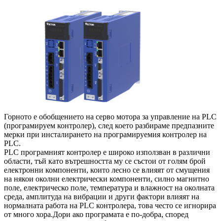
Горното е обобщението на серво мотора за управление на PLC
(програмируем контролер), след което разбираме предпазните
мерки при инсталирането на програмируемия контролер на
PLC.
PLC програмният контролер е широко използван в различни
области, тъй като вътрешността му се състои от голям брой
електронни компоненти, които лесно се влияят от смущения
на някои околни електрически компоненти, силно магнитно
поле, електрическо поле, температура и влажност на околната
среда, амплитуда на вибрации и други фактори влияят на
нормалната работа на PLC контролера, това често се игнорира
от много хора.Дори ако програмата е по-добра, според