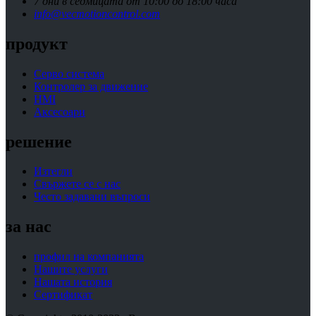
7 дни в седмицата от 10:00 до 18:00 часа
info@vecmotioncontrol.com
продукт
Серво система
Контролер за движение
HMI
Аксесоари
решение
Изтегли
Свържете се с нас
Често задавани въпроси
за нас
профил на компанията
Нашите услуги
Нашата история
Сертификат