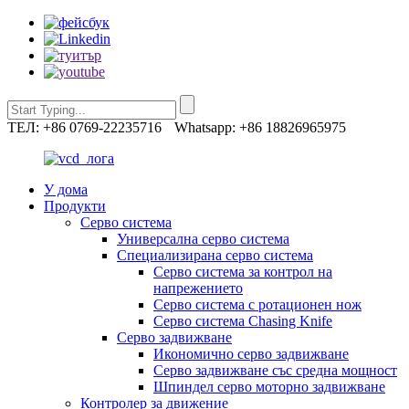
ТЕЛ: +86 0769-22235716
Whatsapp: +86 18826965975
У дома
Продукти
Серво система
Универсална серво система
Специализирана серво система
Серво система за контрол на
напрежението
Серво система с ротационен нож
Серво система Chasing Knife
Серво задвижване
Икономично серво задвижване
Серво задвижване със средна мощност
Шпиндел серво моторно задвижване
Контролер за движение