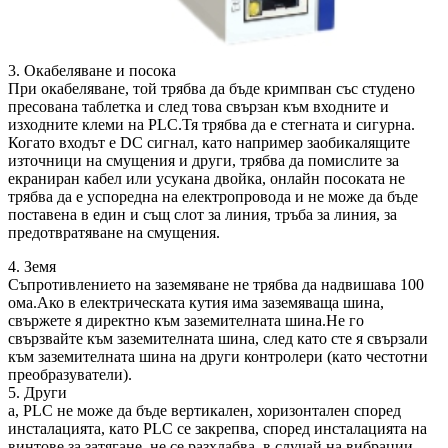
3. Окабеляване и посока
При окабеляване, той трябва да бъде кримпван със студено
пресована таблетка и след това свързан към входните и
изходните клеми на PLC.Тя трябва да е стегната и сигурна.
Когато входът е DC сигнал, като например заобикалящите
източници на смущения и други, трябва да помислите за
екраниран кабел или усукана двойка, онлайн посоката не
трябва да е успоредна на електропровода и не може да бъде
поставена в един и същ слот за линия, тръба за линия, за
предотвратяване на смущения.
4. Земя
Съпротивлението на заземяване не трябва да надвишава 100
ома.Ако в електрическата кутия има заземяваща шина,
свържете я директно към заземителната шина.Не го
свързвайте към заземителната шина, след като сте я свързали
към заземителната шина на други контролери (като честотни
преобразуватели).
5. Други
a, PLC не може да бъде вертикален, хоризонтален според
инсталацията, като PLC се закрепва, според инсталацията на
винтове за затягане, не се разхлабва, в случай на вибрации,