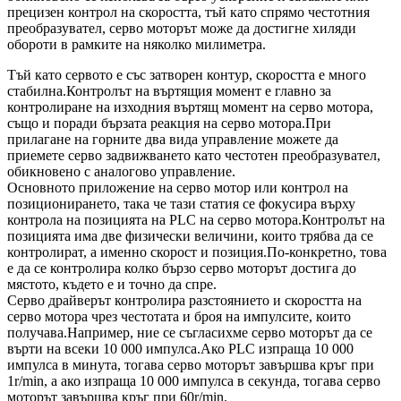
прецизен контрол на скоростта, тъй като спрямо честотния
преобразувател, серво моторът може да достигне хиляди
обороти в рамките на няколко милиметра.
Тъй като сервото е със затворен контур, скоростта е много
стабилна.Контролът на въртящия момент е главно за
контролиране на изходния въртящ момент на серво мотора,
също и поради бързата реакция на серво мотора.При
прилагане на горните два вида управление можете да
приемете серво задвижването като честотен преобразувател,
обикновено с аналогово управление.
Основното приложение на серво мотор или контрол на
позиционирането, така че тази статия се фокусира върху
контрола на позицията на PLC на серво мотора.Контролът на
позицията има две физически величини, които трябва да се
контролират, а именно скорост и позиция.По-конкретно, това
е да се контролира колко бързо серво моторът достига до
мястото, където е и точно да спре.
Серво драйверът контролира разстоянието и скоростта на
серво мотора чрез честотата и броя на импулсите, които
получава.Например, ние се съгласихме серво моторът да се
върти на всеки 10 000 импулса.Ако PLC изпраща 10 000
импулса в минута, тогава серво моторът завършва кръг при
1r/min, а ако изпраща 10 000 импулса в секунда, тогава серво
моторът завършва кръг при 60r/min.