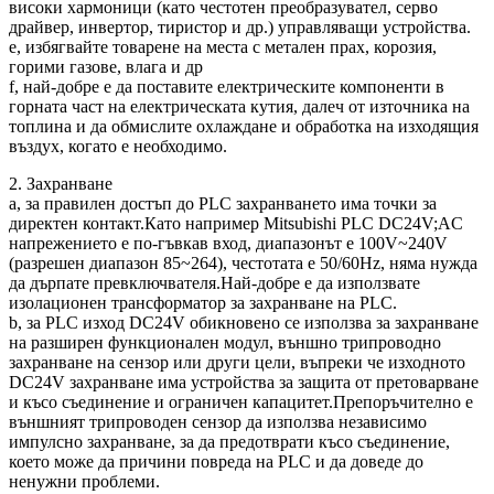
високи хармоници (като честотен преобразувател, серво
драйвер, инвертор, тиристор и др.) управляващи устройства.
e, избягвайте товарене на места с метален прах, корозия,
горими газове, влага и др
f, най-добре е да поставите електрическите компоненти в
горната част на електрическата кутия, далеч от източника на
топлина и да обмислите охлаждане и обработка на изходящия
въздух, когато е необходимо.
2. Захранване
a, за правилен достъп до PLC захранването има точки за
директен контакт.Като например Mitsubishi PLC DC24V;AC
напрежението е по-гъвкав вход, диапазонът е 100V~240V
(разрешен диапазон 85~264), честотата е 50/60Hz, няма нужда
да дърпате превключвателя.Най-добре е да използвате
изолационен трансформатор за захранване на PLC.
b, за PLC изход DC24V обикновено се използва за захранване
на разширен функционален модул, външно трипроводно
захранване на сензор или други цели, въпреки че изходното
DC24V захранване има устройства за защита от претоварване
и късо съединение и ограничен капацитет.Препоръчително е
външният трипроводен сензор да използва независимо
импулсно захранване, за да предотврати късо съединение,
което може да причини повреда на PLC и да доведе до
ненужни проблеми.