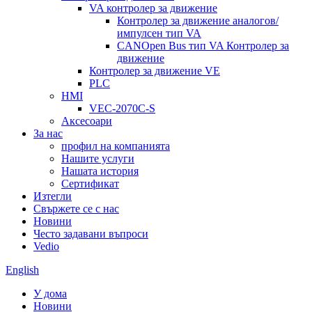
VA контролер за движение
Контролер за движение аналогов/
импулсен тип VA
CANOpen Bus тип VA Контролер за
движение
Контролер за движение VE
PLC
HMI
VEC-2070C-S
Аксесоари
За нас
профил на компанията
Нашите услуги
Нашата история
Сертификат
Изтегли
Свържете се с нас
Новини
Често задавани въпроси
Vedio
English
У дома
Новини