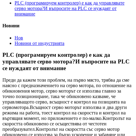
PLC (програмируем контролер) е как да управлявате
серво мотора?И въпросите на PLC се нуждаят от
внимание
Новини
Нов
Новини от индустрията
PLC (програмируем контролер) е как да
управлявате серво мотора?И въпросите на PLC
се нуждаят от внимание
Преди да кажем този проблем, на първо място, трябва да сме
наясно с предназначението на серво мотора, по отношение на
обикновения мотор, серво моторът се използва главно за
точно позициониране, така че обикновено казваме, че
управляващото серво, всъщност е контрол на позицията на
сервомотора.Всъщност серво моторът използва и два други
режима на работа, тоест контрол на скоростта и контрол на
въртящия момент, но приложението е по-малко.Контролът на
скоростта обикновено се осъществява от честотен
преобразувател.Контролът на скоростта със серво мотор
обикновено се използва за бързо ускорение и забавяне или