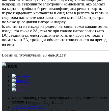
повреда на вътрешните електронни компоненти, ако релсата
на картата, трябва изберете квалифицирана релса за карти,
първо издърпайте ключалката и след това в релсата за карти и
след това натиснете ключалката, след като PLC контролерът
не може да се движи нагоре и надолу.
b, ако типът на изхода на релето, неговият токов капацитет на
изходната точка е 2A, така че при голямо натоварване (като
DC съединител, електромагнитен клапан), дори ако токът е
по-малък от 2A, трябва да обмислите използването на преход
на реле.
Време на публикуване: 20 май-2023 г
No.12 Building, CIMC индустриален парк, Nanshan Road
523808, Dongguan City, Китай
+86 0769-22235716