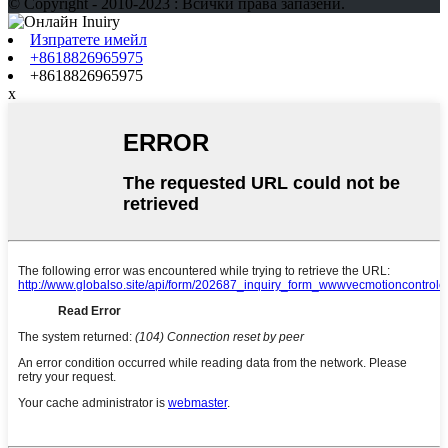
© Copyright - 2010-2023 : Всички права запазени.
Изпратете имейл
+8618826965975
+8618826965975
x