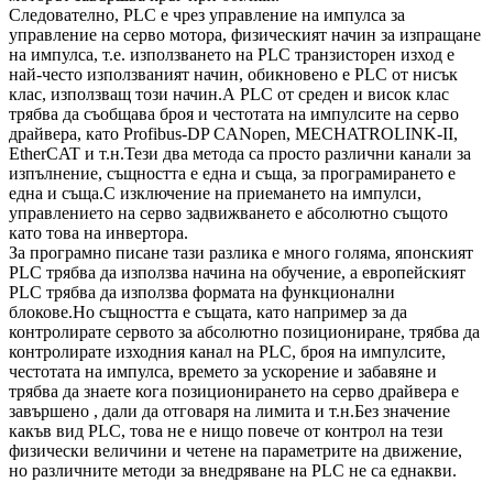
Следователно, PLC е чрез управление на импулса за
управление на серво мотора, физическият начин за изпращане
на импулса, т.е. използването на PLC транзисторен изход е
най-често използваният начин, обикновено е PLC от нисък
клас, използващ този начин.А PLC от среден и висок клас
трябва да съобщава броя и честотата на импулсите на серво
драйвера, като Profibus-DP CANopen, MECHATROLINK-II,
EtherCAT и т.н.Тези два метода са просто различни канали за
изпълнение, същността е една и съща, за програмирането е
една и съща.С изключение на приемането на импулси,
управлението на серво задвижването е абсолютно същото
като това на инвертора.
За програмно писане тази разлика е много голяма, японският
PLC трябва да използва начина на обучение, а европейският
PLC трябва да използва формата на функционални
блокове.Но същността е същата, като например за да
контролирате сервото за абсолютно позициониране, трябва да
контролирате изходния канал на PLC, броя на импулсите,
честотата на импулса, времето за ускорение и забавяне и
трябва да знаете кога позиционирането на серво драйвера е
завършено , дали да отговаря на лимита и т.н.Без значение
какъв вид PLC, това не е нищо повече от контрол на тези
физически величини и четене на параметрите на движение,
но различните методи за внедряване на PLC не са еднакви.